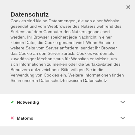
×
Datenschutz
Cookies sind kleine Datenmengen, die von einer Website
gesendet und vom Webbrowser des Nutzers während des
Surfens auf dem Computer des Nutzers gespeichert
Skip to main content
werden. Ihr Browser speichert jede Nachricht in einer
kleinen Datei, die Cookie genannt wird. Wenn Sie eine
weitere Seite vom Server anfordern, sendet Ihr Browser
Der Kurs konnte nicht gefunden werden.
das Cookie an den Server zurück. Cookies wurden als
zuverlässiger Mechanismus für Websites entwickelt, um
sich Informationen zu merken oder die Surfaktivitäten des
Benutzers aufzuzeichnen. Bitte willigen Sie in die
Verwendung von Cookies ein. Weitere Informationen finden
Sie in unseren Datenschutzhinweisen.
Datenschutz
Barrierefreiheit
Lage & Routenplan
Impressum
Notwendig
AGB
Datenschutzerklärung
Matomo
Widerruf