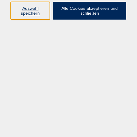
Auswahl
Alle Cookies akzeptieren und
Programm
speichern
schließen
vhs Online-Kurse
Gesellschaft, Politik
Kultur
Gesundheit
Sprachen
Beruf, IT
junge vhs
Kurse für Ältere
Schwerpunkt
Vortragskarte
Kursleitende