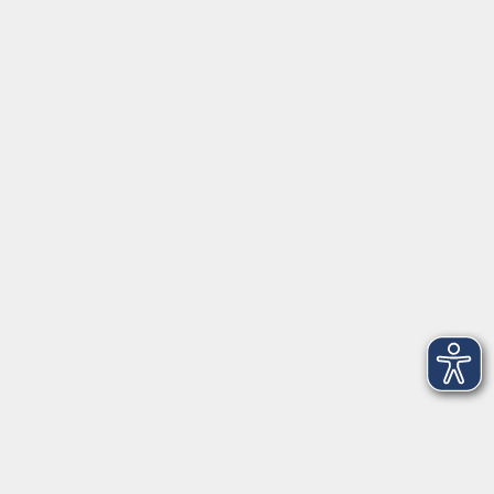
Servicezeiten
Grafing
Griesstr. 27, 85567 Grafing
Montag
09:30 - 12:30
Dienstag
09:30 - 12:30
Mittwoch
09:30 - 12:30
Donnerstag
09:30 - 12:30
Ebersberg
Dr.-Wintrich-Str. 3, 85560 Ebersberg
Montag
09:30 - 12:30
Dienstag
09:30 - 12:30
Donnerstag
09:30 - 12:00
16:00 - 18:00