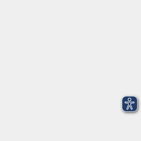
Servicezeiten
Grafing
Griesstr. 27, 85567 Grafing
Montag
09:30 - 12:30
Dienstag
09:30 - 12:30
Mittwoch
09:30 - 12:30
Donnerstag
09:30 - 12:30
Ebersberg
Dr.-Wintrich-Str. 3, 85560 Ebersberg
Montag
09:30 - 12:30
Dienstag
09:30 - 12:30
Donnerstag
09:30 - 12:00
16:00 - 18:00