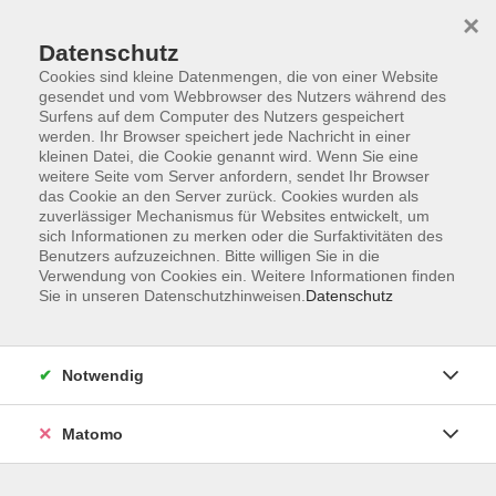
×
Datenschutz
Cookies sind kleine Datenmengen, die von einer Website
gesendet und vom Webbrowser des Nutzers während des
Surfens auf dem Computer des Nutzers gespeichert
Skip to main content
werden. Ihr Browser speichert jede Nachricht in einer
kleinen Datei, die Cookie genannt wird. Wenn Sie eine
weitere Seite vom Server anfordern, sendet Ihr Browser
Der Kurs konnte nicht gefunden werden.
das Cookie an den Server zurück. Cookies wurden als
zuverlässiger Mechanismus für Websites entwickelt, um
sich Informationen zu merken oder die Surfaktivitäten des
Benutzers aufzuzeichnen. Bitte willigen Sie in die
Verwendung von Cookies ein. Weitere Informationen finden
Sie in unseren Datenschutzhinweisen.
Datenschutz
Barrierefreiheit
Lage & Routenplan
Impressum
Notwendig
AGB
Datenschutzerklärung
Matomo
Widerruf