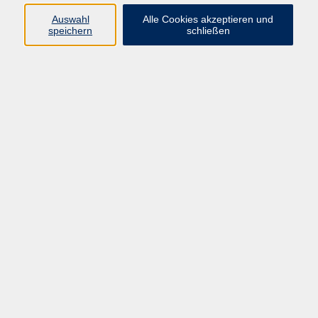
Auswahl
Alle Cookies akzeptieren und
Programm
speichern
schließen
vhs Online-Kurse
Gesellschaft, Politik
Kultur
Gesundheit
Sprachen
Beruf, IT
junge vhs
Kurse für Ältere
Schwerpunkt
Vortragskarte
Kursleitende