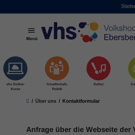
Starts
Menü
Skip to main content
vhs Online-
Gesellschaft,
Kultur
Ge
Kurse
Politik
You are here:
Über uns
Kontaktformular
Anfrage über die Webseite der