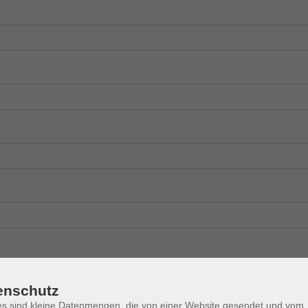
enschutz
s sind kleine Datenmengen, die von einer Website gesendet und vom