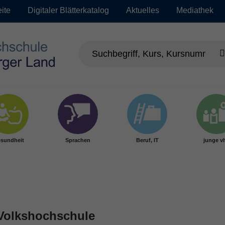
eite
Digitaler Blätterkatalog
Aktuelles
Mediathek
sundheit
Sprachen
Beruf, IT
junge v
 Volkshochschule