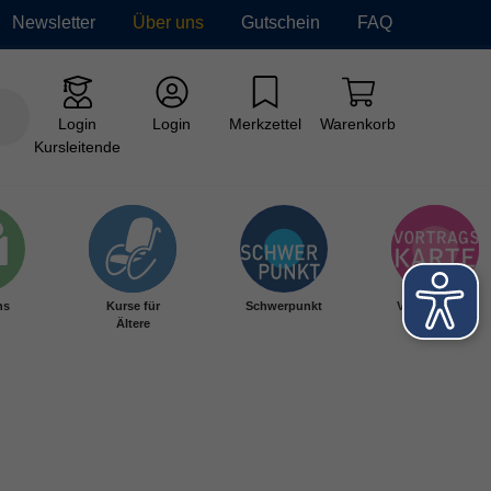
Newsletter
Über uns
Gutschein
FAQ
Login
Login
Merkzettel
Warenkorb
Kursleitende
hs
Kurse für
Schwerpunkt
Vortragskarte
Ältere