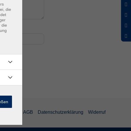
rs
ei, die
ndet
ger
 die
dung
ießen
mpressum
AGB
Datenschutzerklärung
Widerruf