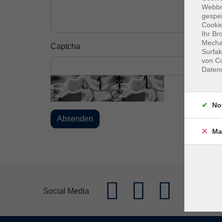
Webbr
gespei
Cookie
Ihr Br
Mechan
Captcha
Surfak
von Co
Daten
No
Ma
Social Media