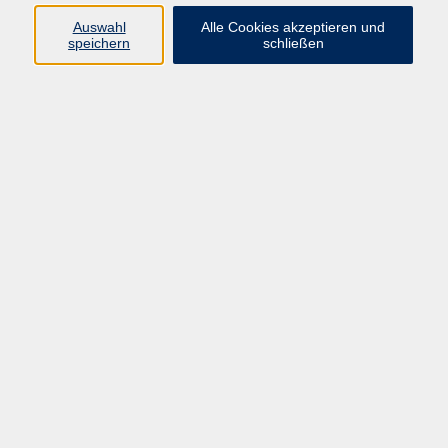
08092 819514
Auswahl
Alle Cookies akzeptieren und
e.taddia@vhs-ebersberger-
speichern
schließen
land.de
Ergebnisse filtern
Spanisch A2: Sprechen, Üben und
Wiederholen
Do. 01.10.2026 18:30
Ebersberg
Spanisch B1 Conversación
Do. 01.10.2026 19:35
Ebersberg