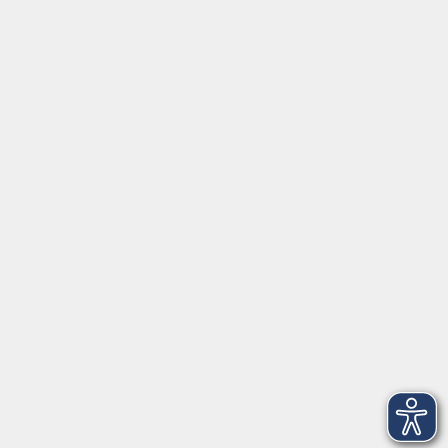
Volkshochschule Ebersberger Land im
Zweckverband Kommunale Bildung
Griesstr. 27
85567 Grafing
info@vhs-ebersberger-land.de
Tel: 08092 8195-0
Servicezeiten
Grafing
Griesstr. 27, 85567 Grafing
Montag
09:30 - 12:30