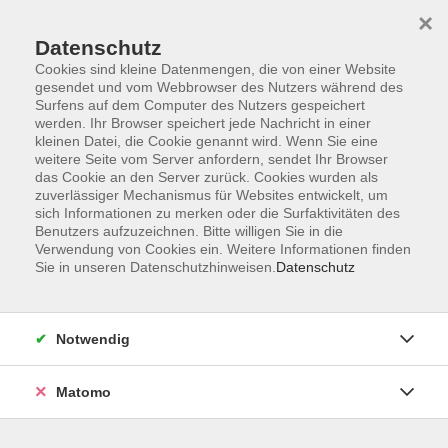
×
Datenschutz
Cookies sind kleine Datenmengen, die von einer Website
gesendet und vom Webbrowser des Nutzers während des
Surfens auf dem Computer des Nutzers gespeichert
Skip to main content
werden. Ihr Browser speichert jede Nachricht in einer
kleinen Datei, die Cookie genannt wird. Wenn Sie eine
weitere Seite vom Server anfordern, sendet Ihr Browser
das Cookie an den Server zurück. Cookies wurden als
Spanisch Conversación
zuverlässiger Mechanismus für Websites entwickelt, um
sich Informationen zu merken oder die Surfaktivitäten des
Benutzers aufzuzeichnen. Bitte willigen Sie in die
Verwendung von Cookies ein. Weitere Informationen finden
Sie in unseren Datenschutzhinweisen.
Datenschutz
4 Kurse
Notwendig
zurück zu Spanisch
Matomo
Elena Taddia
Fachbereichsleitung Sprachen