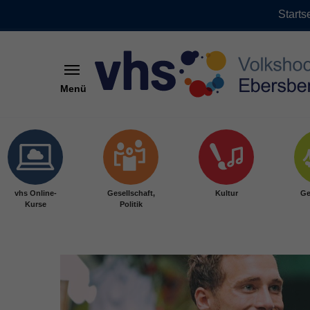
Starts
Menü
Skip to main content
vhs Online-
Gesellschaft,
Kultur
Ge
Kurse
Politik