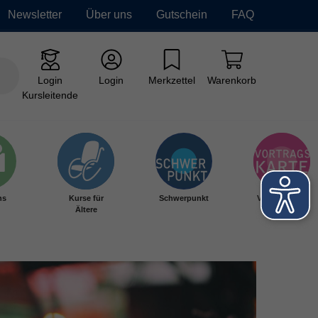
Newsletter
Über uns
Gutschein
FAQ
Login
Login
Merkzettel
Warenkorb
Kursleitende
hs
Kurse für
Schwerpunkt
Vortragskarte
Ältere