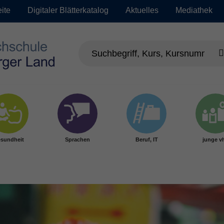
eite
Digitaler Blätterkatalog
Aktuelles
Mediathek
sundheit
Sprachen
Beruf, IT
junge v