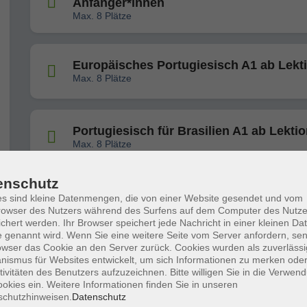
Anfänger*innen
Max. 8 Plätze
Europäisches Portugiesisch A1 ab Lekt
Max. 8 Plätze
Portugiesisch für Brasilien A1 ab Lektio
Max. 8 Plätze
enschutz
Europäisches Portugiesisch für
s sind kleine Datenmengen, die von einer Website gesendet und vom
Anfänger*innen
owser des Nutzers während des Surfens auf dem Computer des Nutze
Max. 8 Plätze
chert werden. Ihr Browser speichert jede Nachricht in einer kleinen Dat
 genannt wird. Wenn Sie eine weitere Seite vom Server anfordern, se
owser das Cookie an den Server zurück. Cookies wurden als zuverlässi
ismus für Websites entwickelt, um sich Informationen zu merken oder
Portugiesisch für Brasilien A2
tivitäten des Benutzers aufzuzeichnen. Bitte willigen Sie in die Verwen
Max. 8 Plätze
okies ein. Weitere Informationen finden Sie in unseren
schutzhinweisen.
Datenschutz