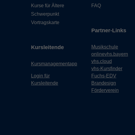
Kurse für Ältere
FAQ
Schwerpunkt
Vortragskarte
Partner-Links
Kursleitende
Musikschule
onlinevhs.bayern
vhs.cloud
Kursmanagementapp
vhs-Kursfinder
Login für
Fuchs-EDV
Kursleitende
Brandesign
Förderverein