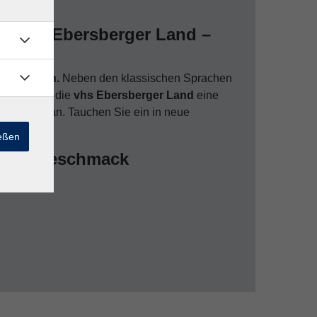
er vhs Ebersberger Land –
lichkeiten.
Neben den klassischen Sprachen
isch bietet die
vhs Ebersberger Land
eine
e Sprachen an. Tauchen Sie ein in neue
ießen
 jeden Geschmack