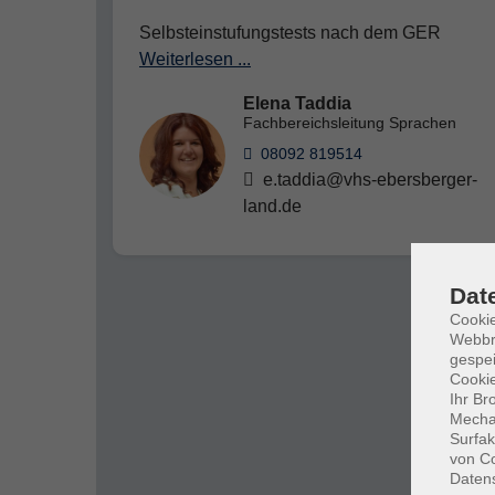
Selbsteinstufungstests nach dem GER
Weiterlesen ...
Elena Taddia
Fachbereichsleitung Sprachen
08092 819514
e.taddia@vhs-ebersberger-
land.de
Dat
Cookie
Webbr
gespei
Cookie
Ihr Br
Mechan
Surfak
von Co
Daten