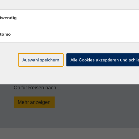
Entdecken Sie neue Sprachen an d
twendig
Vielfalt erleben!
tomo
🌍
Sprachen öffnen Türen zu neuen Kulturen und Mög
wie Deutsch, Englisch, Französisch, Spanisch und Italien
breite Palette an Sprachkursen für weitere faszinierend
Sprachwelten und erweitern Sie Ihren Horizont!
Auswahl speichern
Alle Cookies akzeptieren und schl
Unsere Sprachkurse – Vielfalt für
📌
Portugiesisch
Ob für Reisen nach…
Mehr anzeigen