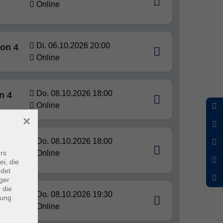
Online
Di. 06.10.2026 20:00
ion 4
Online
Do. 08.10.2026 18:00
n 4
Online
×
Do. 08.10.2026 18:00
rs
Online
ei, die
ndet
ger
 die
Do. 08.10.2026 19:30
dung
Online