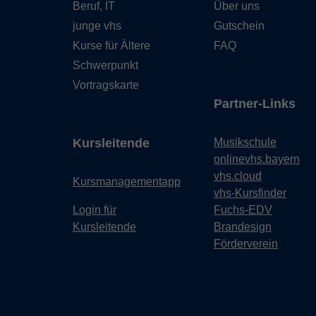
Beruf, IT
Über uns
junge vhs
Gutschein
Kurse für Ältere
FAQ
Schwerpunkt
Vortragskarte
Partner-Links
Kursleitende
Musikschule
onlinevhs.bayern
vhs.cloud
Kursmanagementapp
vhs-Kursfinder
Login für
Fuchs-EDV
Kursleitende
Brandesign
Förderverein