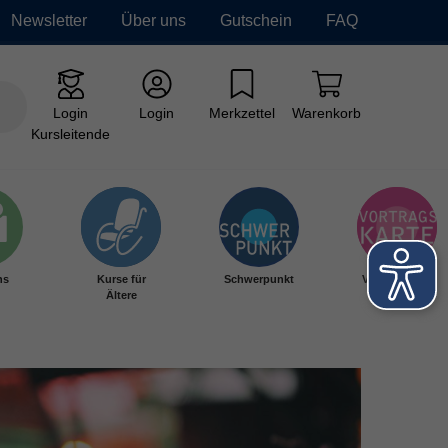
Newsletter
Über uns
Gutschein
FAQ
Login
Login
Merkzettel
Warenkorb
Kursleitende
hs
Kurse für
Schwerpunkt
Vortragskarte
Ältere