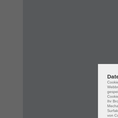
Dat
Cookie
Webbr
gespei
Cookie
Ihr Br
Mechan
Surfak
von Co