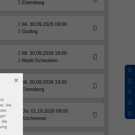
Ebersberg
Mi. 30.09.2026 09:00
Grafing
Mi. 30.09.2026 18:00
Markt Schwaben
×
Mi. 30.09.2026 19:30
libro
Ebersberg
rs
ei, die
ndet
Do. 01.10.2026 09:00
ger
Kirchseeon
 die
dung