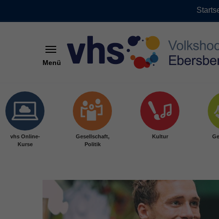
Starts
Menü
Skip to main content
vhs Online-
Gesellschaft,
Kultur
Ge
Kurse
Politik