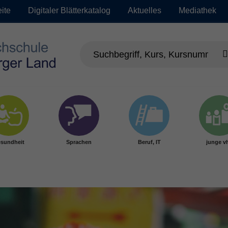
eite
Digitaler Blätterkatalog
Aktuelles
Mediathek
sundheit
Sprachen
Beruf, IT
junge v