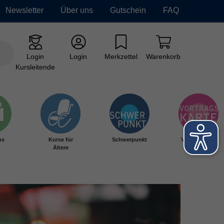
Newsletter
Über uns
Gutschein
FAQ
Login
Login
Merkzettel
Warenkorb
Kursleitende
hs
Kurse für
Schwerpunkt
Vortragskarte
Ältere