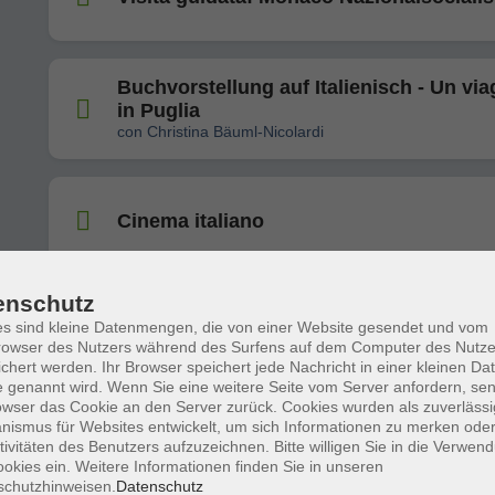
Buchvorstellung auf Italienisch - Un via
in Puglia
con Christina Bäuml-Nicolardi
Cinema italiano
enschutz
Canzoni italiane
s sind kleine Datenmengen, die von einer Website gesendet und vom
owser des Nutzers während des Surfens auf dem Computer des Nutze
chert werden. Ihr Browser speichert jede Nachricht in einer kleinen Dat
 genannt wird. Wenn Sie eine weitere Seite vom Server anfordern, se
owser das Cookie an den Server zurück. Cookies wurden als zuverlässi
Italiano - Club di lettura
ismus für Websites entwickelt, um sich Informationen zu merken oder
Ab dem Niveau B2 - Max. 5 Plätze
tivitäten des Benutzers aufzuzeichnen. Bitte willigen Sie in die Verwen
okies ein. Weitere Informationen finden Sie in unseren
schutzhinweisen.
Datenschutz