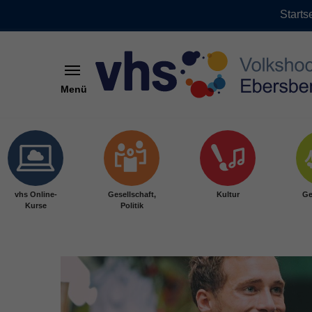
Starts
Menü
Skip to main content
vhs Online-
Gesellschaft,
Kultur
Ge
Kurse
Politik