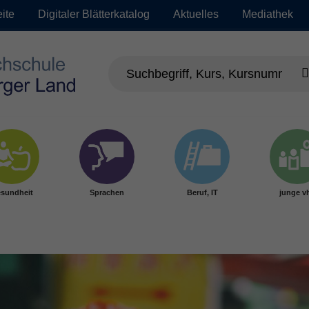
eite
Digitaler Blätterkatalog
Aktuelles
Mediathek
sundheit
Sprachen
Beruf, IT
junge v