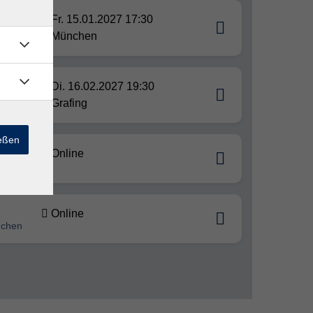
Fr. 15.01.2027 17:30
siche
München
Di. 16.02.2027 19:30
Grafing
ießen
Online
chen
Online
uchen