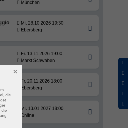
München
ggio
Mi. 28.10.2026 19:30
Ebersberg
Fr. 13.11.2026 19:00
Markt Schwaben
×
Fr. 20.11.2026 18:00
Ebersberg
rs
ei, die
ndet
ger
Mi. 13.01.2027 18:00
 die
Online
dung