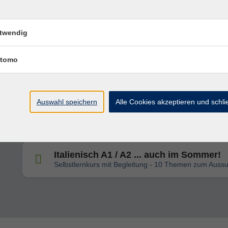
Visita guidata al Museo delle copie clas
twendig
tomo
Kunstvortrag auf Italienisch - Giotto, il
maestro dei maestri
Auswahl speichern
Alle Cookies akzeptieren und schl
Italienisch A1 / A2 ... auch im Sommer!
Selbstlernkurs mit Begleitung - 5 Themen zum Aussu
Italienisch A1 / A2 ... auch im Sommer!
Selbstlernkurs mit Begleitung - 10 Themen zum Auss