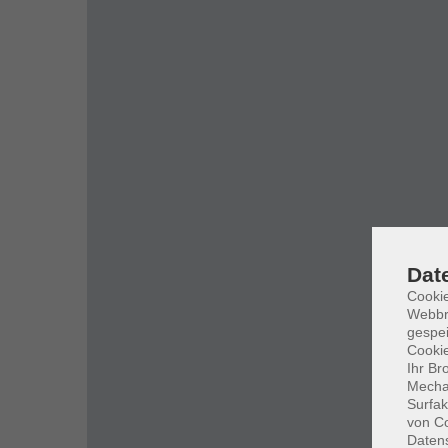
Dat
Cookie
Webbr
gespei
Cookie
Ihr Br
Mechan
Surfak
von Co
Daten