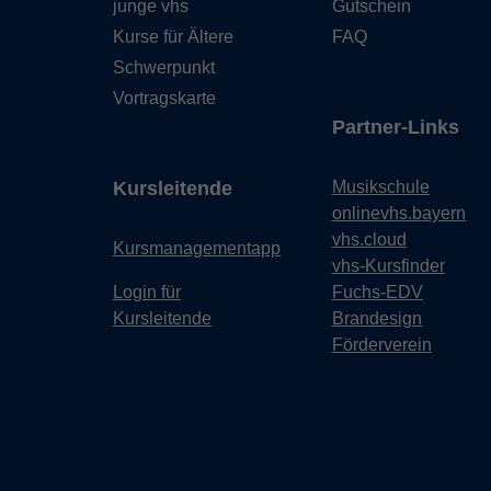
junge vhs
Gutschein
Kurse für Ältere
FAQ
Schwerpunkt
Vortragskarte
Partner-Links
Kursleitende
Musikschule
onlinevhs.bayern
vhs.cloud
Kursmanagementapp
vhs-Kursfinder
Login für
Fuchs-EDV
Kursleitende
Brandesign
Förderverein