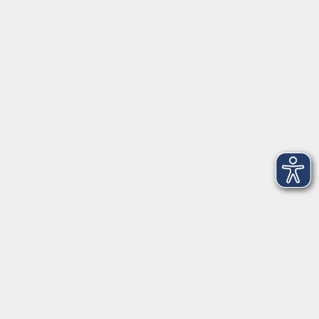
Volkshochschule Ebersberger Land im
Zweckverband Kommunale Bildung
Griesstr. 27
85567 Grafing
info@vhs-ebersberger-land.de
Tel: 08092 8195-0
Servicezeiten
Grafing
Griesstr. 27, 85567 Grafing
Montag
09:30 - 12:30
Dienstag
09:30 - 12:30
Mittwoch
09:30 - 12:30