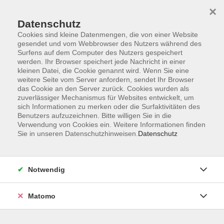
×
Datenschutz
Cookies sind kleine Datenmengen, die von einer Website
gesendet und vom Webbrowser des Nutzers während des
Surfens auf dem Computer des Nutzers gespeichert
Skip to main content
werden. Ihr Browser speichert jede Nachricht in einer
kleinen Datei, die Cookie genannt wird. Wenn Sie eine
weitere Seite vom Server anfordern, sendet Ihr Browser
das Cookie an den Server zurück. Cookies wurden als
Italienisch: C1/C2
zuverlässiger Mechanismus für Websites entwickelt, um
sich Informationen zu merken oder die Surfaktivitäten des
Benutzers aufzuzeichnen. Bitte willigen Sie in die
Verwendung von Cookies ein. Weitere Informationen finden
Sie in unseren Datenschutzhinweisen.
Datenschutz
9 Kurse
Notwendig
zurück zu Italienisch
Matomo
Elena Taddia
Fachbereichsleitung Sprachen