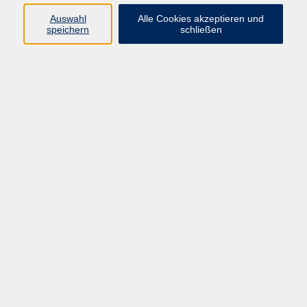
08092 819514
Auswahl
Alle Cookies akzeptieren und
e.taddia@vhs-ebersberger-
speichern
schließen
land.de
Ergebnisse filtern
Conversazione - Avanzatissimi C2
Di. 29.09.2026 18:00
Ebersberg
Conversazione italiana B2 / C1 con libro
Do. 01.10.2026 19:30
Grafing