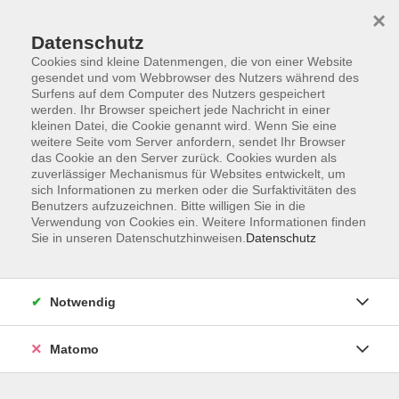
×
Datenschutz
Cookies sind kleine Datenmengen, die von einer Website
gesendet und vom Webbrowser des Nutzers während des
Surfens auf dem Computer des Nutzers gespeichert
Skip to main content
werden. Ihr Browser speichert jede Nachricht in einer
kleinen Datei, die Cookie genannt wird. Wenn Sie eine
weitere Seite vom Server anfordern, sendet Ihr Browser
das Cookie an den Server zurück. Cookies wurden als
Italienisch Anfänger*innen
zuverlässiger Mechanismus für Websites entwickelt, um
sich Informationen zu merken oder die Surfaktivitäten des
Benutzers aufzuzeichnen. Bitte willigen Sie in die
Verwendung von Cookies ein. Weitere Informationen finden
Sie in unseren Datenschutzhinweisen.
Datenschutz
10 Kurse
Notwendig
zurück zu Italienisch
Matomo
Elena Taddia
Fachbereichsleitung Sprachen