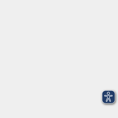
vhs.cloud
vhs-Kursfinder
Fuchs-EDV
Brandesign
Förderverein
Volkshochschule Ebersberger Land im
Zweckverband Kommunale Bildung
Griesstr. 27
85567 Grafing
info@vhs-ebersberger-land.de
Tel: 08092 8195-0
Servicezeiten