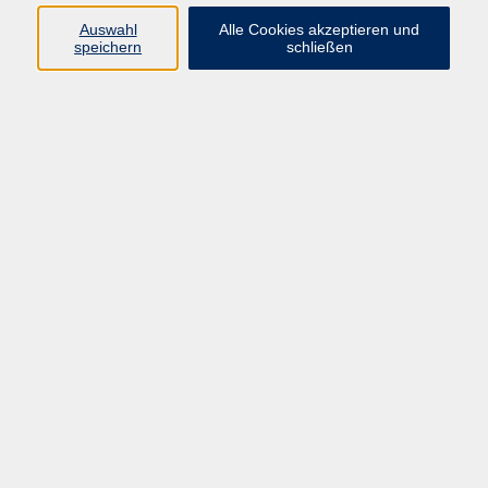
08092 819514
Auswahl
Alle Cookies akzeptieren und
e.taddia@vhs-ebersberger-
speichern
schließen
land.de
Ergebnisse filtern
Italienisch A1 ab Lektion 7
Do. 24.09.2026 19:30
Ebersberg
Italienisch A1 ab Lektion 8
Mo. 28.09.2026 19:30
Markt Schwaben