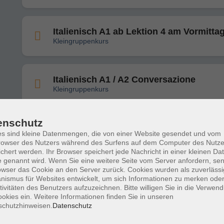
Italienisch A1 ab Lektion 4 am Vormitta
Kleingruppenkurs
Italienisch A1 / A2 Conversazione
Kleingruppenkurs
enschutz
Italienisch für Anfänger*innen am Vormi
s sind kleine Datenmengen, die von einer Website gesendet und vom
owser des Nutzers während des Surfens auf dem Computer des Nutze
chert werden. Ihr Browser speichert jede Nachricht in einer kleinen Dat
 genannt wird. Wenn Sie eine weitere Seite vom Server anfordern, se
owser das Cookie an den Server zurück. Cookies wurden als zuverlässi
Italienisch A1 ab Lektion 9
ismus für Websites entwickelt, um sich Informationen zu merken oder
Kleingruppenkurs
tivitäten des Benutzers aufzuzeichnen. Bitte willigen Sie in die Verwen
okies ein. Weitere Informationen finden Sie in unseren
schutzhinweisen.
Datenschutz