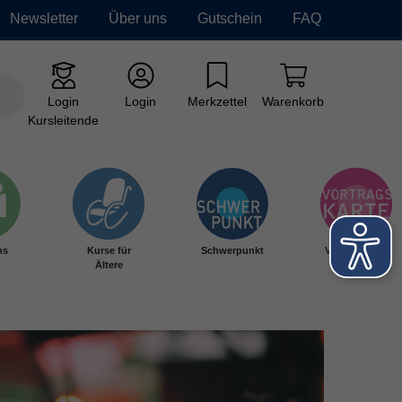
Newsletter
Über uns
Gutschein
FAQ
Login
Login
Merkzettel
Warenkorb
Kursleitende
hs
Kurse für
Schwerpunkt
Vortragskarte
Ältere