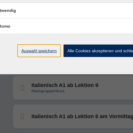
Italienisch für Anfänger*innen
twendig
tomo
Italienisch A2 ab Lektion 8
Kleingruppenkurs
Auswahl speichern
Alle Cookies akzeptieren und schl
Italienisch B1 ab Lektion 1
Kleingruppenkurs
Italienisch A1 ab Lektion 9
Kleingruppenkurs
Italienisch A1 ab Lektion 6 am Vormitta