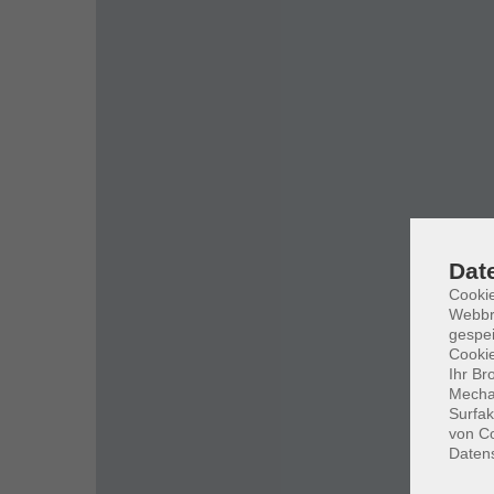
Dat
Cookie
Webbr
gespei
Cookie
Ihr Br
Mechan
Surfak
von Co
Daten