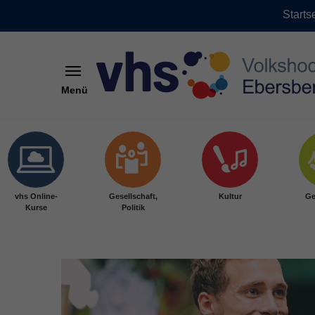
Starts
Menü
Skip to main content
vhs Online-
Gesellschaft,
Kultur
Ge
Kurse
Politik