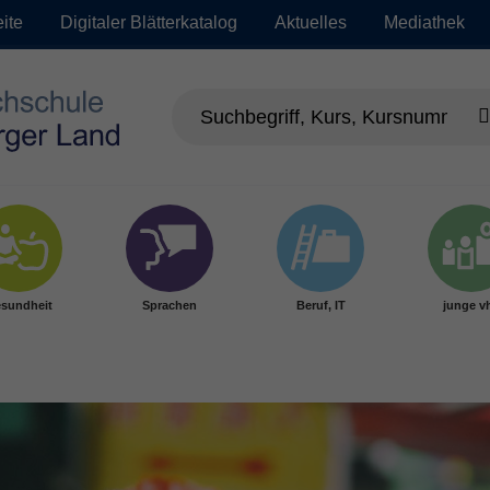
eite
Digitaler Blätterkatalog
Aktuelles
Mediathek
sundheit
Sprachen
Beruf, IT
junge v