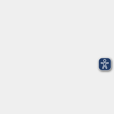
Griesstr. 27
85567 Grafing
info@vhs-ebersberger-land.de
Tel: 08092 8195-0
Servicezeiten
Grafing
Griesstr. 27, 85567 Grafing
Montag
09:30 - 12:30
Dienstag
09:30 - 12:30
Mittwoch
09:30 - 12:30
Donnerstag
09:30 - 12:30
Ebersberg