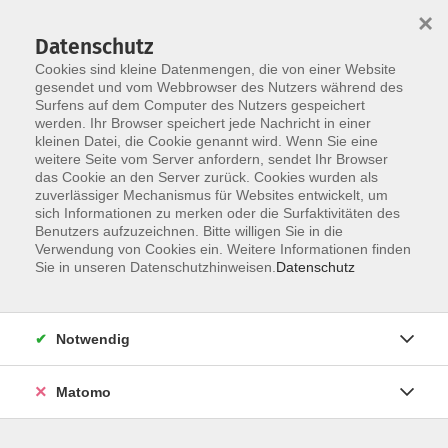
×
Datenschutz
Cookies sind kleine Datenmengen, die von einer Website
gesendet und vom Webbrowser des Nutzers während des
Surfens auf dem Computer des Nutzers gespeichert
Skip to main content
werden. Ihr Browser speichert jede Nachricht in einer
kleinen Datei, die Cookie genannt wird. Wenn Sie eine
weitere Seite vom Server anfordern, sendet Ihr Browser
das Cookie an den Server zurück. Cookies wurden als
Hindi
zuverlässiger Mechanismus für Websites entwickelt, um
sich Informationen zu merken oder die Surfaktivitäten des
Benutzers aufzuzeichnen. Bitte willigen Sie in die
Verwendung von Cookies ein. Weitere Informationen finden
Sie in unseren Datenschutzhinweisen.
Datenschutz
3 Kurse
Notwendig
zurück zu Sprachen
Matomo
Sprachen öffnen Grenzen - Sprachenlernen
macht Spaß!
Weiterlesen ...