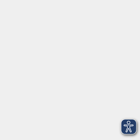
Volkshochschule Ebersberger Land im
Zweckverband Kommunale Bildung
Griesstr. 27
85567 Grafing
info@vhs-ebersberger-land.de
Tel: 08092 8195-0
Servicezeiten
Grafing
Griesstr. 27, 85567 Grafing
Montag
09:30 - 12:30