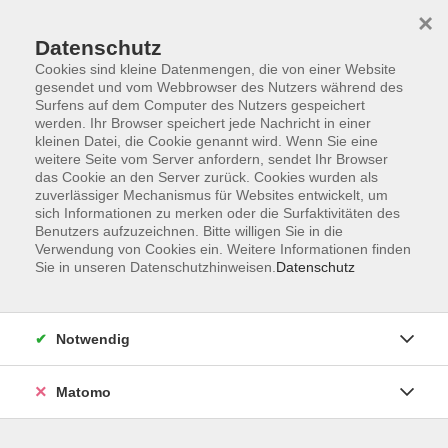
×
Datenschutz
Cookies sind kleine Datenmengen, die von einer Website
gesendet und vom Webbrowser des Nutzers während des
Surfens auf dem Computer des Nutzers gespeichert
Skip to main content
werden. Ihr Browser speichert jede Nachricht in einer
kleinen Datei, die Cookie genannt wird. Wenn Sie eine
weitere Seite vom Server anfordern, sendet Ihr Browser
das Cookie an den Server zurück. Cookies wurden als
Englisch Anfänger*innen
zuverlässiger Mechanismus für Websites entwickelt, um
sich Informationen zu merken oder die Surfaktivitäten des
Benutzers aufzuzeichnen. Bitte willigen Sie in die
Verwendung von Cookies ein. Weitere Informationen finden
Sie in unseren Datenschutzhinweisen.
Datenschutz
4 Kurse
Notwendig
zurück zu Englisch
Matomo
Elena Taddia
Fachbereichsleitung Sprachen