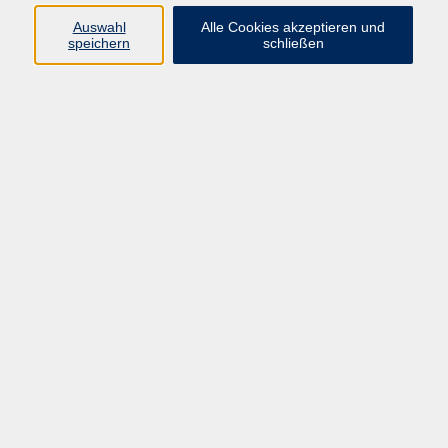
08092 819514
Auswahl
Alle Cookies akzeptieren und
e.taddia@vhs-ebersberger-
speichern
schließen
land.de
Ergebnisse filtern
Englisch A1.1 ab Lektion 10
Mi. 30.09.2026 10:30
Grafing
Englisch A1.1 ab Lektion 10
Mi. 30.09.2026 19:00
Grafing