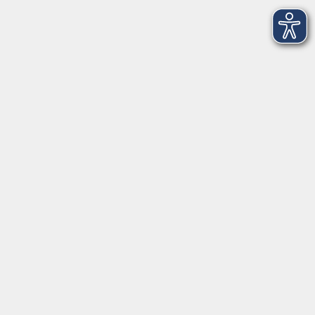
Kursmanagementapp
Login für Kursleitende
Inhalte
Startseite
Digitaler Blätterkatalog
Aktuelles
Mediathek
Newsletter
Über uns
Gutschein
FAQ