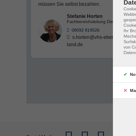
Dat
müssen Sie selbst bezahlen.
Cookie
Webbr
Stefanie Horten
gespei
Fachbereichsleitung Deutsch
Cookie
08092 819526
Ihr Br
Mechan
s.horten@vhs-ebersberger-
Surfak
land.de
von Co
Daten
No
Ma