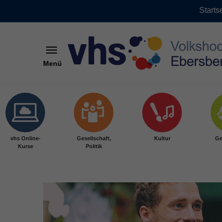
Starts
Menü
Skip to main content
vhs Online-
Gesellschaft,
Kultur
Ge
Kurse
Politik