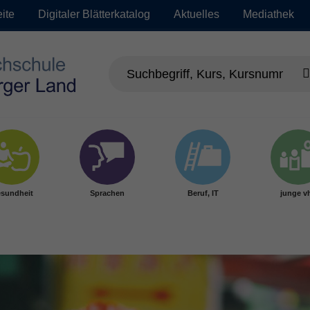
eite
Digitaler Blätterkatalog
Aktuelles
Mediathek
sundheit
Sprachen
Beruf, IT
junge v