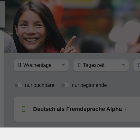
e
Wochentage
Tageszeit
nur buchbare
nur beginnende
Deutsch als Fremdsprache Alpha +
Deutsch lernen bei der vhs E