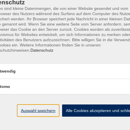
enschutz
Deutschkurse, Integrationsku
s sind kleine Datenmengen, die von einer Website gesendet und vom
owser des Nutzers während des Surfens auf dem Computer des Nutze
Persönliche Beratung und Anmeld
chert werden. Ihr Browser speichert jede Nachricht in einer kleinen Dat
 genannt wird. Wenn Sie eine weitere Seite vom Server anfordern, se
owser das Cookie an den Server zurück. Cookies wurden als zuverlässi
Die
Anmeldung für Deutschkurse
inklusive
Einstufun
ismus für Websites entwickelt, um sich Informationen zu merken oder
Geschäftsstelle der vhs Ebersberger Land
. Vereinbar
tivitäten des Benutzers aufzuzeichnen. Bitte willigen Sie in die Verwen
Unsere Kurse richten sich an alle, die
Deutsch als Zwei
okies ein. Weitere Informationen finden Sie in unseren
schutzhinweisen.
Datenschutz
bis Fortgeschrittene.
Einbürgerung & Einbürgerungstes
twendig
Mehr anzeigen
tomo
Auswahl speichern
Alle Cookies akzeptieren und schl