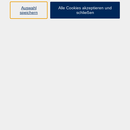
Ihren Stil.
Auswahl
Alle Cookies akzeptieren und
Gabriella Bertilaccio
speichern
schließen
Fachbereichsleitung Kultur
08092 819515
g.bertilaccio@vhs-
ebersberger-land.de
Ergebnisse filtern
Mutter-Tochter-Schminkworkshop
Sa. 17.10.2026 10:00
Ebersberg
Farbberatung – Entdecken Sie Ihre Farben!