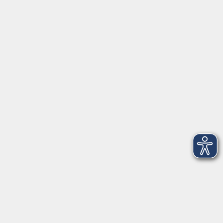
Förderverein
Volkshochschule Ebersberger Land im
Zweckverband Kommunale Bildung
Griesstr. 27
85567 Grafing
info@vhs-ebersberger-land.de
Tel: 08092 8195-0
Servicezeiten
Grafing
Griesstr. 27, 85567 Grafing