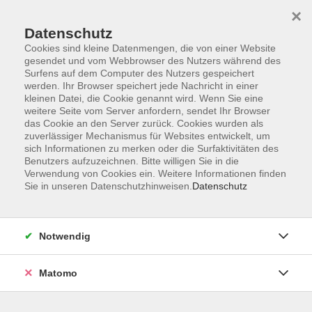
×
Datenschutz
Cookies sind kleine Datenmengen, die von einer Website
gesendet und vom Webbrowser des Nutzers während des
Surfens auf dem Computer des Nutzers gespeichert
Skip to main content
werden. Ihr Browser speichert jede Nachricht in einer
kleinen Datei, die Cookie genannt wird. Wenn Sie eine
weitere Seite vom Server anfordern, sendet Ihr Browser
das Cookie an den Server zurück. Cookies wurden als
Typberatung und Styling
zuverlässiger Mechanismus für Websites entwickelt, um
sich Informationen zu merken oder die Surfaktivitäten des
Benutzers aufzuzeichnen. Bitte willigen Sie in die
Verwendung von Cookies ein. Weitere Informationen finden
Sie in unseren Datenschutzhinweisen.
Datenschutz
8 Kurse
Notwendig
zurück zu Kultur
Matomo
Typberatung & Styling: Farben, Schnitte,
Typenberatung, Outfit-Coaching – Erkennen Sie