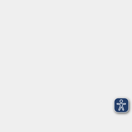
Förderverein
Volkshochschule Ebersberger Land im
Zweckverband Kommunale Bildung
Griesstr. 27
85567 Grafing
info@vhs-ebersberger-land.de
Tel: 08092 8195-0
Servicezeiten
Grafing
Griesstr. 27, 85567 Grafing