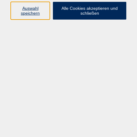
08092 819523
Auswahl
Alle Cookies akzeptieren und
v.schleicher@vhs-ebersberger-
speichern
schließen
land.de
Ergebnisse filtern
Outdoor-Camp I am Starnberger See in den
Sommerferien
So. 02.08.2026 17:00
Starnberger See, Jugendherberge
Possenhofen, Zeltwiese
Outdoor-Camp I am Starnberger See in den
Sommerferien