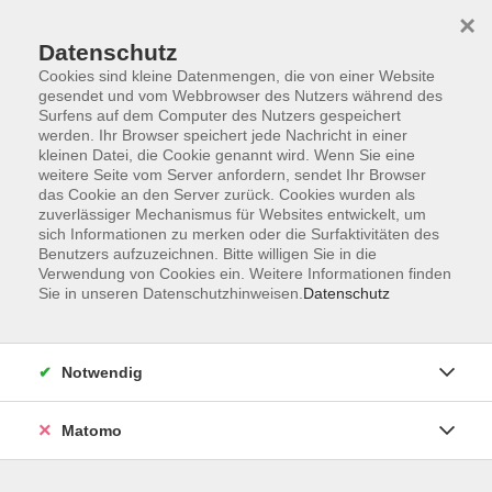
×
Datenschutz
Cookies sind kleine Datenmengen, die von einer Website
gesendet und vom Webbrowser des Nutzers während des
Surfens auf dem Computer des Nutzers gespeichert
Skip to main content
werden. Ihr Browser speichert jede Nachricht in einer
kleinen Datei, die Cookie genannt wird. Wenn Sie eine
weitere Seite vom Server anfordern, sendet Ihr Browser
das Cookie an den Server zurück. Cookies wurden als
Natur & Umwelt
zuverlässiger Mechanismus für Websites entwickelt, um
sich Informationen zu merken oder die Surfaktivitäten des
Benutzers aufzuzeichnen. Bitte willigen Sie in die
Verwendung von Cookies ein. Weitere Informationen finden
Sie in unseren Datenschutzhinweisen.
Datenschutz
6 Kurse
Notwendig
zurück zu Kinder
Matomo
Veronika Schleicher
Fachbereichsleitung Junge vhs