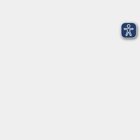
Griesstr. 27
85567 Grafing
info@vhs-ebersberger-land.de
Tel: 08092 8195-0
Servicezeiten
Grafing
Griesstr. 27, 85567 Grafing
Montag
09:30 - 12:30
Dienstag
09:30 - 12:30
Mittwoch
09:30 - 12:30
Donnerstag
09:30 - 12:30
Ebersberg
Dr.-Wintrich-Str. 3, 85560 Ebersberg