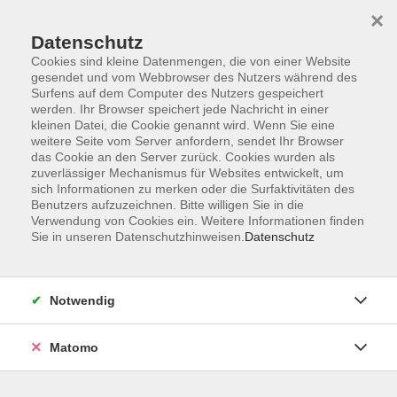
×
Datenschutz
Cookies sind kleine Datenmengen, die von einer Website
gesendet und vom Webbrowser des Nutzers während des
Surfens auf dem Computer des Nutzers gespeichert
Skip to main content
werden. Ihr Browser speichert jede Nachricht in einer
kleinen Datei, die Cookie genannt wird. Wenn Sie eine
weitere Seite vom Server anfordern, sendet Ihr Browser
das Cookie an den Server zurück. Cookies wurden als
Immobilien & Energie
zuverlässiger Mechanismus für Websites entwickelt, um
sich Informationen zu merken oder die Surfaktivitäten des
Benutzers aufzuzeichnen. Bitte willigen Sie in die
Verwendung von Cookies ein. Weitere Informationen finden
Sie in unseren Datenschutzhinweisen.
Datenschutz
11 Kurse
Notwendig
zurück zu Verbraucher*innenbildung
Matomo
Veronika Schleicher
Fachbereichsleitung Gesellschaft