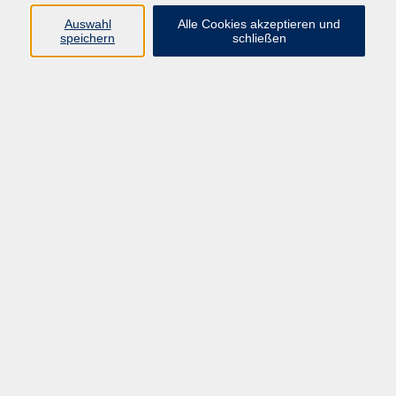
08092 819523
Auswahl
Alle Cookies akzeptieren und
v.schleicher@vhs-ebersberger-
speichern
schließen
land.de
Ergebnisse filtern
Leben ohne Plastik
Di. 15.09.2026 19:00
Online
Mobil in der Rente - ohne eigenes Auto?
Do. 08.10.2026 19:30
Ebersberg