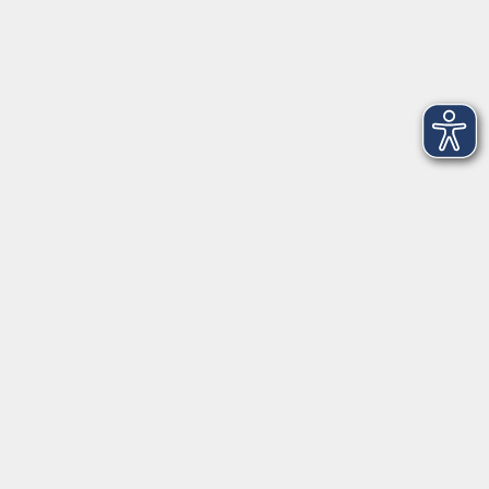
onlinevhs.bayern
vhs.cloud
vhs-Kursfinder
Fuchs-EDV
Brandesign
Förderverein
Volkshochschule Ebersberger Land im
Zweckverband Kommunale Bildung
Griesstr. 27
85567 Grafing
info@vhs-ebersberger-land.de
Tel: 08092 8195-0