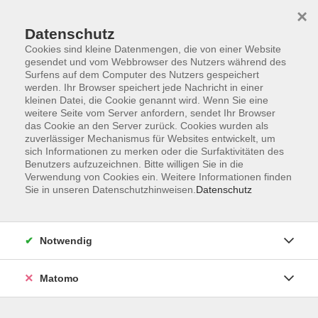
×
Datenschutz
Cookies sind kleine Datenmengen, die von einer Website
gesendet und vom Webbrowser des Nutzers während des
Surfens auf dem Computer des Nutzers gespeichert
Skip to main content
werden. Ihr Browser speichert jede Nachricht in einer
kleinen Datei, die Cookie genannt wird. Wenn Sie eine
weitere Seite vom Server anfordern, sendet Ihr Browser
das Cookie an den Server zurück. Cookies wurden als
Verbraucher*innenbildung
zuverlässiger Mechanismus für Websites entwickelt, um
sich Informationen zu merken oder die Surfaktivitäten des
Benutzers aufzuzeichnen. Bitte willigen Sie in die
Verwendung von Cookies ein. Weitere Informationen finden
Sie in unseren Datenschutzhinweisen.
Datenschutz
18 Kurse
Notwendig
zurück zu Gesellschaft
Matomo
Alles rund um Verbraucherbildung: Finanzen,
Rechte, nachhaltiger Konsum & Medien