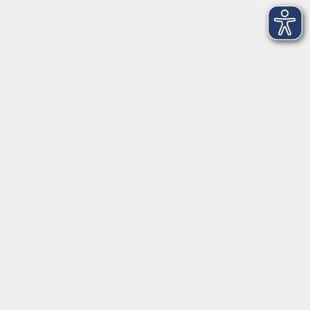
Griesstr. 27
85567 Grafing
info@vhs-ebersberger-land.de
Tel: 08092 8195-0
Servicezeiten
Grafing
Griesstr. 27, 85567 Grafing
Montag
09:30 - 12:30
Dienstag
09:30 - 12:30
Mittwoch
09:30 - 12:30
Donnerstag
09:30 - 12:30
Ebersberg
Dr.-Wintrich-Str. 3, 85560 Ebersberg