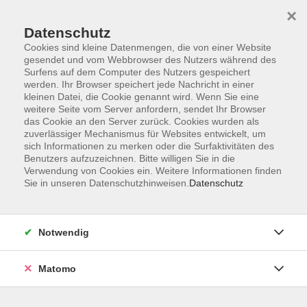
×
Datenschutz
Cookies sind kleine Datenmengen, die von einer Website
gesendet und vom Webbrowser des Nutzers während des
Surfens auf dem Computer des Nutzers gespeichert
Skip to main content
You are here:
werden. Ihr Browser speichert jede Nachricht in einer
Mediathek
YouTube
kleinen Datei, die Cookie genannt wird. Wenn Sie eine
weitere Seite vom Server anfordern, sendet Ihr Browser
das Cookie an den Server zurück. Cookies wurden als
Aktuelle Youtube Videos
zuverlässiger Mechanismus für Websites entwickelt, um
sich Informationen zu merken oder die Surfaktivitäten des
Benutzers aufzuzeichnen. Bitte willigen Sie in die
Verwendung von Cookies ein. Weitere Informationen finden
Auf unserem YouTube-Kanal teilen wir ausgewählte
Sie in unseren Datenschutzhinweisen.
Datenschutz
Videos der vhs Ebersberger Land. Dort finden Sie
Aufzeichnungen von Vorträgen, kurze Wissensimpulse,
Einblicke in Kurse sowie Beiträge zu aktuellen Bildungs-
Notwendig
und Gesellschaftsthemen. Die Videos ergänzen unser
Kursangebot und machen die Arbeit der vhs auch digital
Matomo
erlebbar. Alle YouTube-Videos der vhs finden Sie auf
unserem
YouTube-Kanal
.