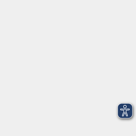
vhs-Kursfinder
Fuchs-EDV
Brandesign
Förderverein
Volkshochschule Ebersberger Land im
Zweckverband Kommunale Bildung
Griesstr. 27
85567 Grafing
info@vhs-ebersberger-land.de
Tel: 08092 8195-0
Servicezeiten