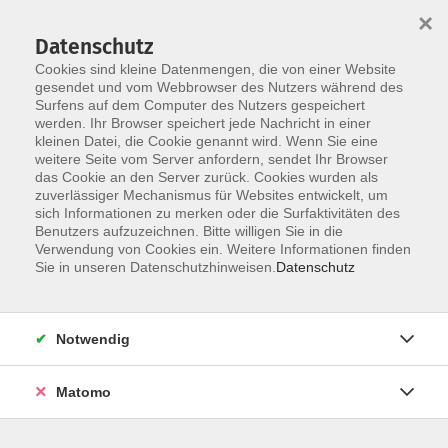
×
Datenschutz
Cookies sind kleine Datenmengen, die von einer Website
gesendet und vom Webbrowser des Nutzers während des
Surfens auf dem Computer des Nutzers gespeichert
Skip to main content
You are here:
werden. Ihr Browser speichert jede Nachricht in einer
Mediathek
Teilnahme an Online-Angeboten
kleinen Datei, die Cookie genannt wird. Wenn Sie eine
weitere Seite vom Server anfordern, sendet Ihr Browser
das Cookie an den Server zurück. Cookies wurden als
Teilnahme an Online-Angeboten
zuverlässiger Mechanismus für Websites entwickelt, um
sich Informationen zu merken oder die Surfaktivitäten des
Benutzers aufzuzeichnen. Bitte willigen Sie in die
Verwendung von Cookies ein. Weitere Informationen finden
Zugangsdaten und Beitritt
Sie in unseren Datenschutzhinweisen.
Datenschutz
In der Anmeldebestätigungs-Email der vhs erhalten Sie
eine Info über das verwendete Videokonferenz-Tool, den
Notwendig
Link zum Online-Seminar/Livestream sowie ggf. Meeting-
ID und Passwort. Klicken Sie auf den Link, oder kopieren
Matomo
Sie diesen in Ihren Browser, um dem Meeting
beizutreten.