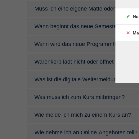
Muss ich eine eigene Matte oder sonstig
No
Wann beginnt das neue Semester?
Ma
Wann wird das neue Programmheft verteil
Warenkorb lädt nicht oder öffnet sich nicht
Was ist die digitale Weitermeldung bzw. O
Was muss ich zum Kurs mitbringen?
Wie melde ich mich zu einem Kurs an?
Wie nehme ich an Online-Angeboten teil?