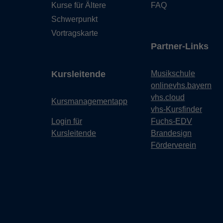
Kurse für Ältere
FAQ
Schwerpunkt
Vortragskarte
Partner-Links
Kursleitende
Musikschule
onlinevhs.bayern
vhs.cloud
Kursmanagementapp
vhs-Kursfinder
Login für
Fuchs-EDV
Kursleitende
Brandesign
Förderverein