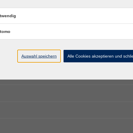
es zum Gesundheitskurs mitbringen?
twendig
tomo
t?
Auswahl speichern
Alle Cookies akzeptieren und schl
nline-Weitermeldung und wie funktioniert sie?