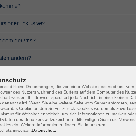
s komme?
ursionen inklusive?
r dem der vhs?
aten ändern?
se ich diesen ein?
enschutz
s sind kleine Datenmengen, die von einer Website gesendet und vom
owser des Nutzers während des Surfens auf dem Computer des Nutze
chert werden. Ihr Browser speichert jede Nachricht in einer kleinen Dat
 genannt wird. Wenn Sie eine weitere Seite vom Server anfordern, se
owser das Cookie an den Server zurück. Cookies wurden als zuverlässi
ismus für Websites entwickelt, um sich Informationen zu merken oder
tivitäten des Benutzers aufzuzeichnen. Bitte willigen Sie in die Verwen
okies ein. Weitere Informationen finden Sie in unseren
schutzhinweisen.
Datenschutz