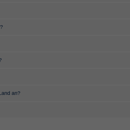
n?
?
 Land an?