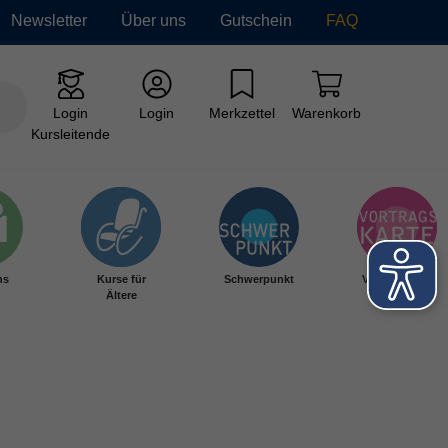
Newsletter
Über uns
Gutschein
FAQ
Login
Login
Merkzettel
Warenkorb
Kursleitende
hs
Kurse für
Schwerpunkt
Vortragskarte
Ältere