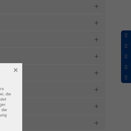
×
rs
ei, die
ndet
ger
 die
dung