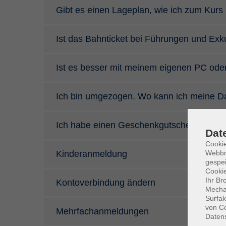
Gibt es einen Lageplan, wie ich zum Kur
Ist das Bahnticket bei Führungen und Exk
Ist es besser mit meinem eigenen PC ode
Ich bin umgezogen. Wo kann ich meine D
Ich habe einen Geschenkgutschein. Wie lö
Dat
Cookie
Webbr
Kinderanmeldung
gespei
Cookie
Ihr Br
Kontoverbindung ändern
Mechan
Surfak
von Co
Mehrfachanmeldungen
Daten