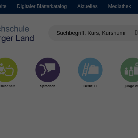
eite
Digitaler Blätterkatalog
Aktuelles
Mediathek
sundheit
Sprachen
Beruf, IT
junge v